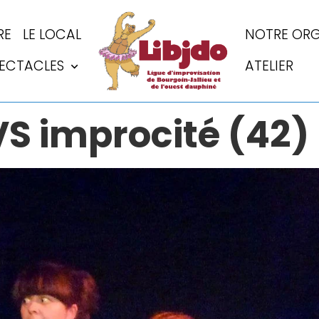
RE
LE LOCAL
NOTRE ORG
PECTACLES
ATELIER
VS improcité (42)