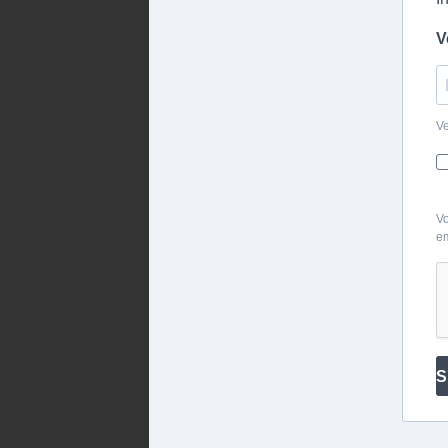
V
Ve
Vo
em
S