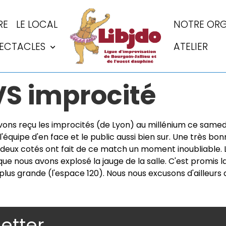
RE
LE LOCAL
NOTRE ORG
PECTACLES
ATELIER
VS improcité
avons reçu les improcités (de Lyon) au millénium ce samed
équipe d'en face et le public aussi bien sur. Une très b
 deux cotés ont fait de ce match un moment inoubliable. Le
que nous avons explosé la jauge de la salle. C'est promis 
 plus grande (l'espace 120). Nous nous excusons d'ailleurs
letter