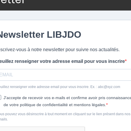
Newsletter LIBJDO
nscrivez-vous à notre newsletter pour suivre nos actualités.
euillez renseigner votre adresse email pour vous inscrire
uillez renseigner votre adresse email pour vous inscrire. Ex. : abc@xyz.com
J'accepte de recevoir vos e-mails et confirme avoir pris connaissanc
de votre politique de confidentialité et mentions légales.
us pouvez vous désinscrire à tout moment en cliquant sur le lien présent dans nos
ails.