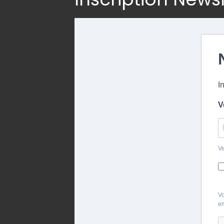
I
V
Ve
Vo
em