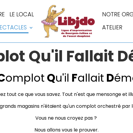
RE
LE LOCAL
NOTRE ORG
PECTACLES
ATELIER
ot Qu'il Fallait 
C
omplot
Q
u'il
F
allait
D
ém
ez tout ce que vous savez. Tout n'est que mensonge et ill
s grands magasins n'étaient qu'un complot orchestré par 
Vous ne nous croyez pas ?
Nous allons vous le prouver.