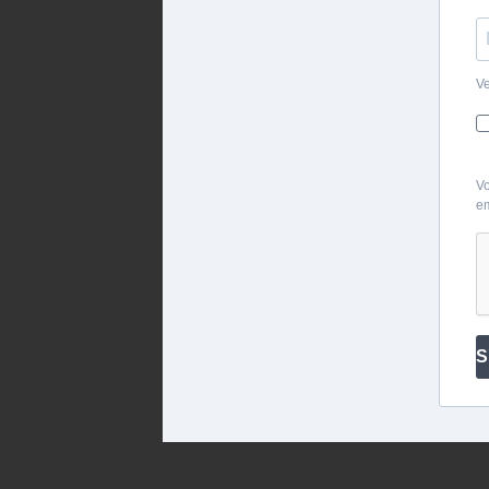
Ve
Vo
em
S