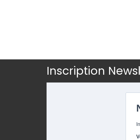
Inscription News
I
V