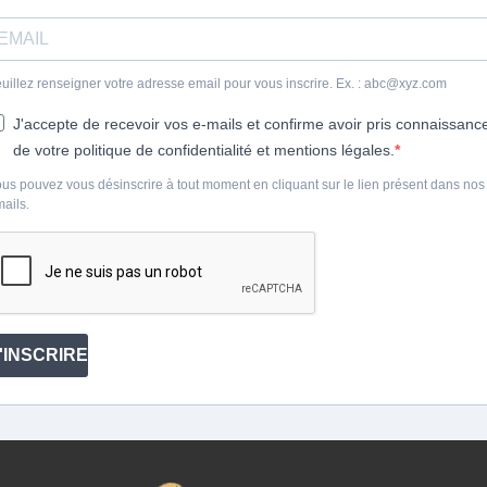
uillez renseigner votre adresse email pour vous inscrire. Ex. : abc@xyz.com
J'accepte de recevoir vos e-mails et confirme avoir pris connaissanc
de votre politique de confidentialité et mentions légales.
us pouvez vous désinscrire à tout moment en cliquant sur le lien présent dans nos
ails.
'INSCRIRE