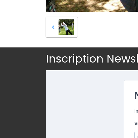
Inscription News
I
V