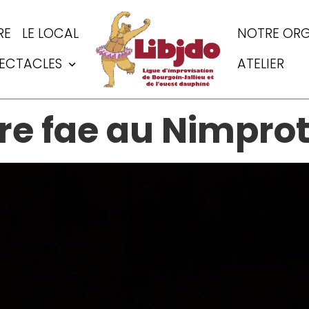
RE
LE LOCAL
NOTRE ORG
PECTACLES
ATELIER
re fae au Nimpro