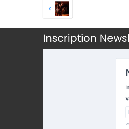
Inscription News
I
V
Ve