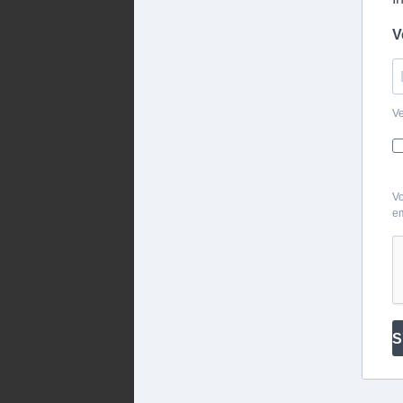
V
Ve
Vo
em
S