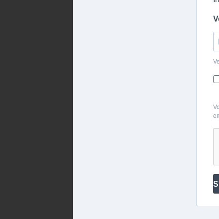
V
Ve
Vo
em
S