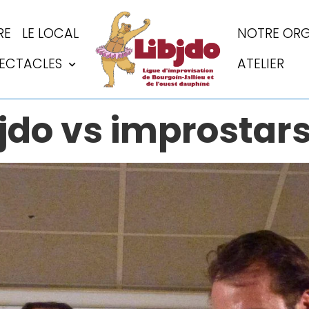
RE
LE LOCAL
NOTRE ORG
PECTACLES
ATELIER
bjdo vs improstar